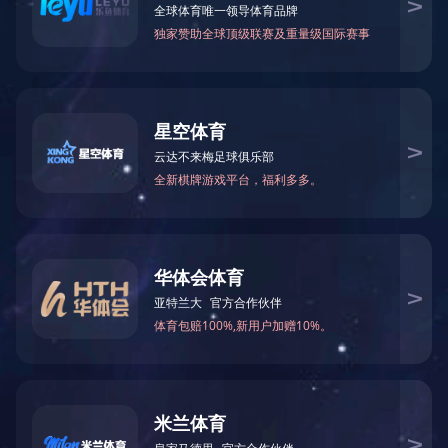
集团概况
江苏省
淮安市
江苏省
全国