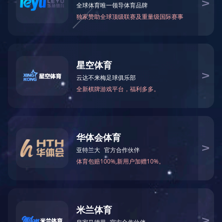
集团概况
集团简介
集团简介
领导致辞
集团资质
企业荣誉
工程奖项
组织机构